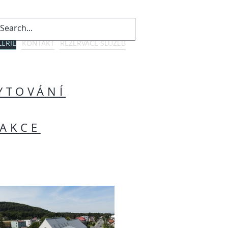
Přihlásit se
LERIE
KONTAKT
REZERVACE SLUŽEB
YTOVÁNÍ
AKCE