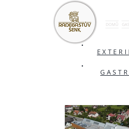
DOMŮ
GA
EXTERI
GAST