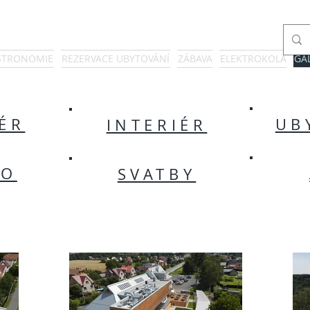
STRONOMIE
REZERVACE UBYTOVÁNÍ
ZÁBAVA
ELEKTROKOLA
GA
ÉR
UB
INTERIÉR
RO
SVATBY