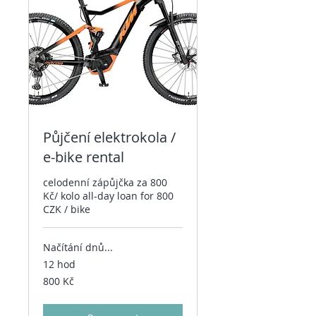
Půjčení elektrokola /
e-bike rental
celodenní zápůjčka za 800
Kč/ kolo all-day loan for 800
CZK / bike
Načítání dnů...
12 hod
800
800 Kč
českých
korun